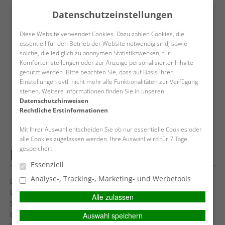
Datenschutzeinstellungen
Diese Website verwendet Cookies. Dazu zählen Cookies, die
essentiell für den Betrieb der Website notwendig sind, sowie
solche, die lediglich zu anonymen Statistikzwecken, für
Komforteinstellungen oder zur Anzeige personalisierter Inhalte
Datenschutz
Impressum
Kontakt
SIMPLR-LOGIN
genutzt werden. Bitte beachten Sie, dass auf Basis Ihrer
Einstellungen evtl. nicht mehr alle Funktionalitäten zur Verfügung
stehen. Weitere Informationen finden Sie in unseren
Datenschutzhinweisen
.
Rechtliche Erstinformationen
HAUPTMENÜ
Mit Ihrer Auswahl entscheiden Sie ob nur essentielle Cookies oder
alle Cookies zugelassen werden. Ihre Auswahl wird für 7 Tage
gespeichert.
LKW-Versicherung
Essenziell
Analyse-, Tracking-, Marketing- und Werbetools
Ein LKW ist kein gewöhnliches Fahrzeug. Das Gewicht, die
Ladung, die Fahrleistung – all das multipliziert das
Alle zulassen
Schadenpotenzial gegenüber einem normalen PKW erheblich.
Entsprechend sind die Anforderungen an eine sinnvolle LKW-
Auswahl speichern